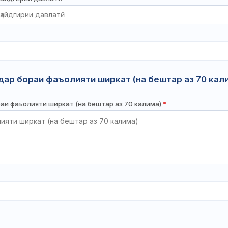
ар бораи фаъолияти ширкат (на бештар аз 70 кал
аи фаъолияти ширкат (на бештар аз 70 калима)
*