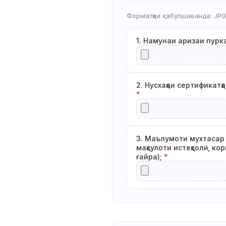
Форматҳои қабулшаванда: JPG
1. Намунаи аризаи пур
2. Нусхаҳои сертификатҳ
*
3. Маълумоти мухтасар 
маҳсулоти истеҳсолӣ, к
ғайра);
*