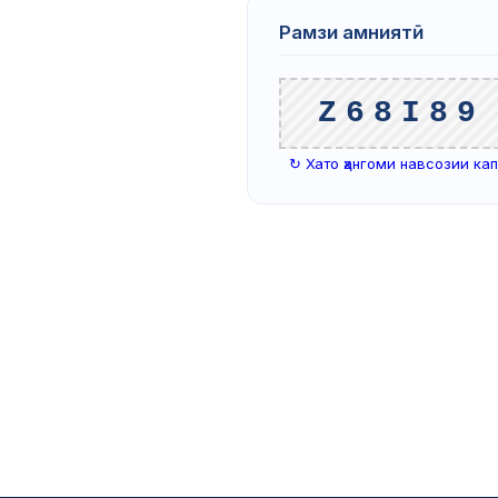
Рамзи амниятӣ
Z68I89
↻ Хато ҳангоми навсозии ка