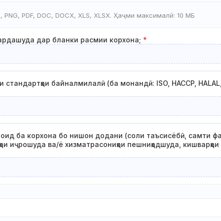
, PNG, PDF, DOC, DOCX, XLS, XLSX. Ҳаҷми максималӣ: 10 МБ
кардашуда дар бланки расмии корхона;
*
ои стандартҳои байналмилалӣ (ба монандӣ: ISO, HACCP, HALAL
оид ба корхона бо нишон додани (соли таъсисёбӣ, самти ф
орҳои иҷрошуда ва/ё хизматрасониҳои пешниҳодшуда, кишварҳ