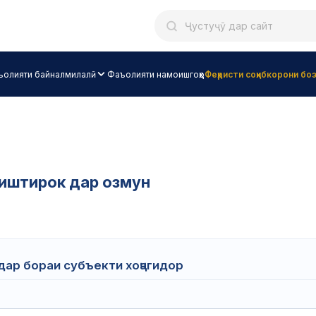
олияти байналмилалӣ
Фаъолияти намоишгоҳҳо
Феҳристи соҳибкорони б
 иштирок дар озмун
ар бораи субъекти хоҷагидор