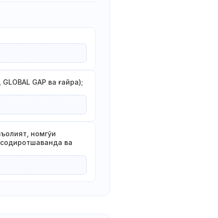
, GLOBAL GAP ва ғайра);
аъолият, номгӯи
ои содиротшаванда ва