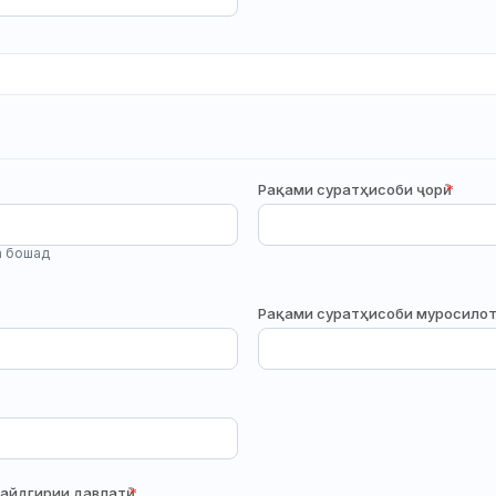
Рақами суратҳисоби ҷорӣ
*
а бошад
Рақами суратҳисоби муросилот
қайдгирии давлатӣ
*