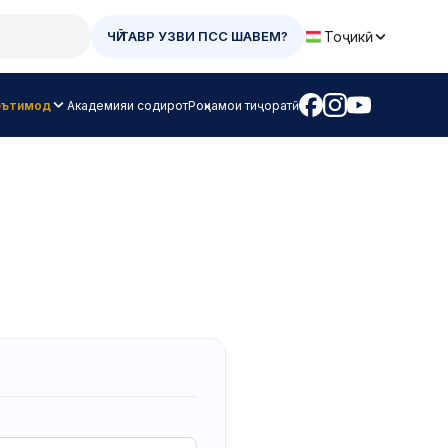
Тоҷикӣ
ЧӢ ТАВР УЗВИ ПСС ШАВЕМ?
оэътимод
Академияи содирот
Роҳнамои тиҷоратӣ