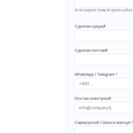
Аз як ширкат танҳо як ариза қабу
Суроғаи ҳуқуқӣ
*
Суроғаи почтавӣ
*
WhatsApp / Telegram
*
Почтаи электронӣ
*
Сармуҳосиб / Шахси масъул