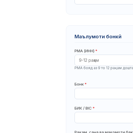
Маълумоти бонкӣ
РМА (ИНН)
*
РМА бояд аз 9 то 12 рақам дошт
Бонк
*
БИК / BIC
*
Рақам, сана ва мақомоти ба