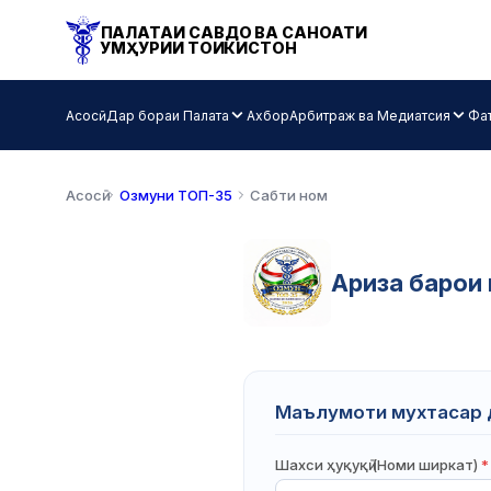
ПАЛАТАИ САВДО ВА САНОАТИ
ҶУМҲУРИИ ТОҶИКИСТОН
Асосӣ
Дар бораи Палата
Ахбор
Арбитраж ва Медиатсия
Фаъ
Асосӣ
Озмуни ТОП-35
Сабти ном
Ариза барои
Маълумоти мухтасар д
Шахси ҳуқуқӣ (Номи ширкат)
*