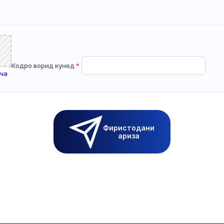
Кодро ворид кунед
*
пча
Фиристодани
ариза