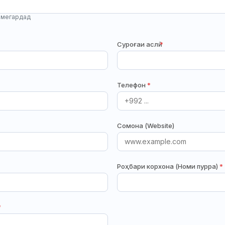
л мегардад
Суроғаи аслӣ
*
Телефон
*
Сомона (Website)
Роҳбари корхона (Номи пурра)
*
*