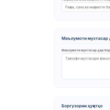
Маълумоти мухтасар д
Маълумоти мухтасар дар бор
Боргузории ҳуҷҷатҳо