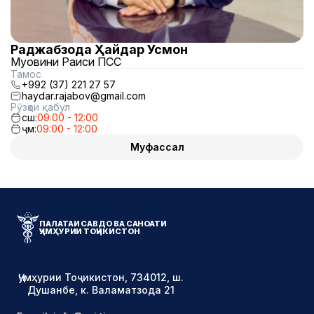
Раджабзода Ҳайдар Усмон
Муовини Раиси ПСС
Тамос
+992 (37) 221 27 57
haydar.rajabov@gmail.com
Рӯзҳои қабул
сш:
09:00 - 12:00
ҷм:
09:00 - 12:00
Муфассал
ПАЛАТАИ САВДО ВА САНОАТИ
ҶУМҲУРИИ ТОҶИКИСТОН
Ҷумҳурии Тоҷикистон, 734012, ш.
Душанбе, к. Валаматзода 21