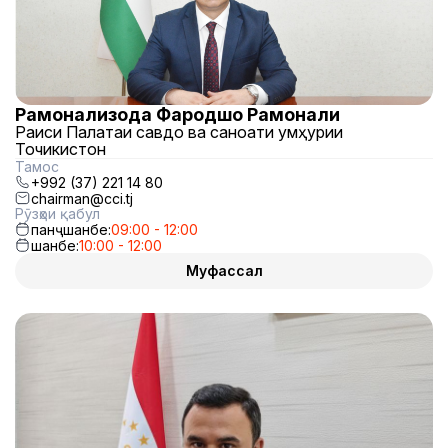
Раҳмонализода Фарҳодшоҳ Раҳмонали
Раиси Палатаи савдо ва саноати Ҷумҳурии
Точикистон
Тамос
+992 (37) 221 14 80
chairman@cci.tj
Рӯзҳои қабул
панҷшанбе:
09:00 - 12:00
шанбе:
10:00 - 12:00
Муфассал