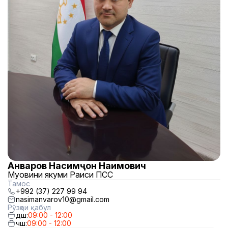
Анваров Насимҷон Наимович
Муовини якуми Раиси ПСС
Тамос
+992 (37) 227 99 94
nasimanvarov10@gmail.com
Рӯзҳои қабул
дш:
09:00 - 12:00
чш:
09:00 - 12:00