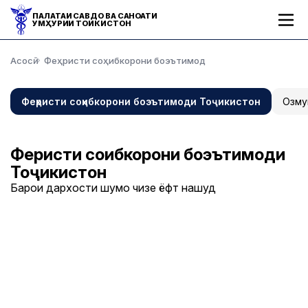
ПАЛАТАИ САВДО ВА САНОАТИ
ҶУМҲУРИИ ТОҶИКИСТОН
Асосӣ
Феҳристи соҳибкорони боэътимод
Феҳристи соҳибкорони боэътимоди Тоҷикистон
Озму
Феҳристи соҳибкорони боэътимоди
Тоҷикистон
Барои дархости шумо чизе ёфт нашуд