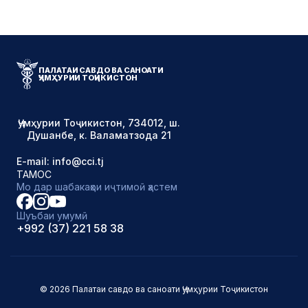
ПАЛАТАИ САВДО ВА САНОАТИ
ҶУМҲУРИИ ТОҶИКИСТОН
Ҷумҳурии Тоҷикистон, 734012, ш.
Душанбе, к. Валаматзода 21
E-mail: info@cci.tj
ТАМОС
Мо дар шабакаҳои иҷтимоӣ ҳастем
Шуъбаи умумӣ
+992 (37) 221 58 38
© 2026 Палатаи савдо ва саноати Ҷумҳурии Тоҷикистон