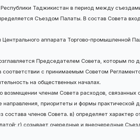
 Республики Таджикистан в период между съездами
пределяется Съездом Палаты. В состав Совета вх
и Центрального аппарата Торгово-промышленной Пал
возглавляется Председателем Совета, которым по 
в соответствии с принимаемым Советом Регламент
тельность на общественных началах.
 возмещении членам Совета расходов, связанных с 
е направления, приоритеты и формы практической 
из состава членов Совета. в) определяет характер
атой; г) созывает очередные и внеочередные Съезд
онной комиссии Палаты вместо выбывших членов; е)