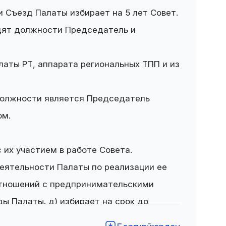
 Съезд Палаты избирает на 5 лет Совет.
одят должности Председатель и
аты РТ, аппарата региональных ТПП и из
должности является Председатель
ом.
их участием в работе Совета.
деятельности Палаты по реализации ее
 отношений с предпринимательскими
ы Палаты. д) избирает на срок до
 избирает, на срок до очередного