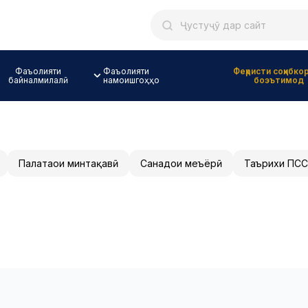
Фаъолияти
Фаъолияти
Феҳристи соҳибко
байналмилалӣ
намоишгоҳҳо
боэътимод
Палатаҳои минтақавӣ
Санадҳои меъёрӣ
Таърихи ПСС