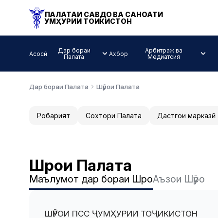
ПАЛАТАИ САВДО ВА САНОАТИ
ҶУМҲУРИИ ТОҶИКИСТОН
Дар бораи
Арбитраж ва
Асосӣ
Ахбор
Палата
Медиатсия
Дар бораи Палата
Шӯрои Палата
Роҳбарият
Сохтори Палата
Дастгоҳи марказӣ
Шӯрои Палата
Маълумот дар бораи Шӯро
Аъзои Шӯро
ШӮРОИ ПСС ҶУМҲУРИИ ТОҶИКИСТОН