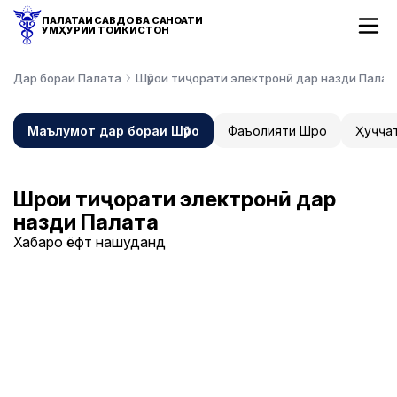
ПАЛАТАИ САВДО ВА САНОАТИ
ҶУМҲУРИИ ТОҶИКИСТОН
Дар бораи Палата
Шӯрои тиҷорати электронӣ дар назди Палат
Маълумот дар бораи Шӯро
Фаъолияти Шӯро
Ҳуҷҷа
Шӯрои тиҷорати электронӣ дар
назди Палата
Хабарҳо ёфт нашуданд