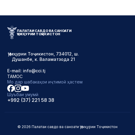
ПАЛАТАИ САВДО ВА САНОАТИ
ҶУМҲУРИИ ТОҶИКИСТОН
Ҷумҳурии Тоҷикистон, 734012, ш.
Душанбе, к. Валаматзода 21
E-mail: info@cci.tj
ТАМОС
Мо дар шабакаҳои иҷтимоӣ ҳастем
Шуъбаи умумӣ
+992 (37) 221 58 38
© 2026 Палатаи савдо ва саноати Ҷумҳурии Тоҷикистон