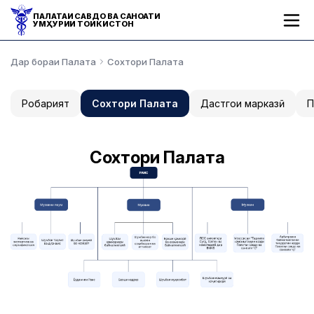
ПАЛАТАИ САВДО ВА САНОАТИ
ҶУМҲУРИИ ТОҶИКИСТОН
Дар бораи Палата
Сохтори Палата
Роҳбарият
Сохтори Палата
Дастгоҳи марказӣ
П
Сохтори Палата