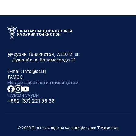
ПАЛАТАИ САВДО ВА САНОАТИ
ҶУМҲУРИИ ТОҶИКИСТОН
Ҷумҳурии Тоҷикистон, 734012, ш.
Душанбе, к. Валаматзода 21
E-mail: info@cci.tj
ТАМОС
Мо дар шабакаҳои иҷтимоӣ ҳастем
Шуъбаи умумӣ
+992 (37) 221 58 38
© 2026 Палатаи савдо ва саноати Ҷумҳурии Тоҷикистон