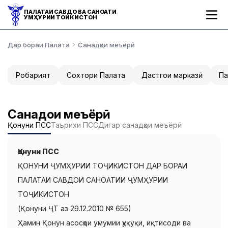
ПАЛАТАИ САВДО ВА САНОАТИ
ҶУМҲУРИИ ТОҶИКИСТОН
Дар бораи Палата
Санадҳои меъёрӣ
Роҳбарият
Сохтори Палата
Дастгоҳи марказӣ
Па
Санадҳои меъёрӣ
Қонуни ПСС
Таърихи ПСС
Дигар санадҳои меъёрӣ
Қонуни ПСС
ҚОНУНИ ҶУМҲУРИИ ТОҶИКИСТОН ДАР БОРАИ
ПАЛАТАИ САВДОИ САНОАТИИ ҶУМҲУРИИ
ТОҶИКИСТОН
(Қонуни ҶТ аз 29.12.2010 № 655)
Ҳамин Қонун асосҳои умумии ҳуқуқи, иқтисоди ва