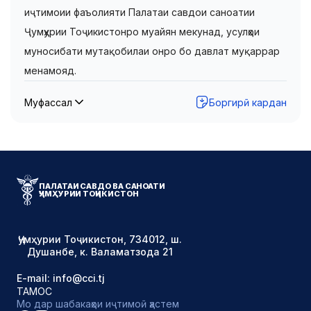
иҷтимоии фаъолияти Палатаи савдои саноатии
Ҷумҳурии Тоҷикистонро муайян мекунад, усулҳои
муносибати мутақобилаи онро бо давлат муқаррар
менамояд.
Муфассал
Боргирӣ кардан
ПАЛАТАИ САВДО ВА САНОАТИ
ҶУМҲУРИИ ТОҶИКИСТОН
Ҷумҳурии Тоҷикистон, 734012, ш.
Душанбе, к. Валаматзода 21
E-mail: info@cci.tj
ТАМОС
Мо дар шабакаҳои иҷтимоӣ ҳастем