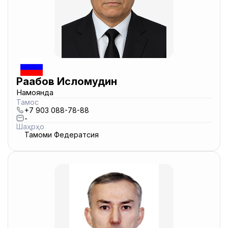
Раҷабов Исломудин
Намоянда
Тамос
+7 903 088-78-88
-
Шаҳрҳо
Тамоми Федератсия