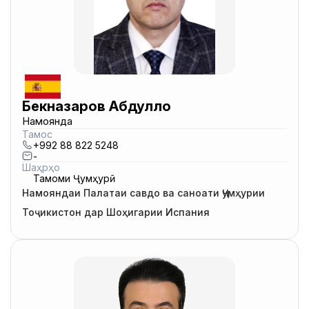
Бекназаров Абдулло
Намоянда
Тамос
+992 88 822 5248
-
Шаҳрҳо
Тамоми Ҷумҳурӣ
Намояндаи Палатаи савдо ва саноати Ҷумҳурии
Тоҷикистон дар Шоҳигарии Испания