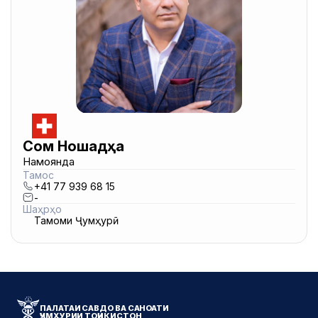
Сом Ношадҳа
Намоянда
Тамос
+41 77 939 68 15
-
Шаҳрҳо
Тамоми Ҷумҳурӣ
ПАЛАТАИ САВДО ВА САНОАТИ
ҶУМҲУРИИ ТОҶИКИСТОН