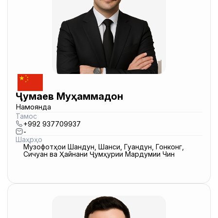
Ҷумаев Муҳаммадҷон
Намоянда
Тамос
+992 937709937
-
Шаҳрҳо
Музофотҳои Шандун, Шанси, Гуандун, Гонконг,
Сичуан ва Ҳайнани Ҷумҳурии Мардумии Чин