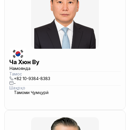
Ча Хюн Ву
Намоянда
Тамос
+82 10-9384-8383
-
Шаҳрҳо
Тамоми Ҷумҳурӣ