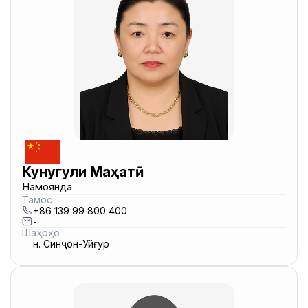
Кунугули Маҳатӣ
Намоянда
Тамос
+86 139 99 800 400
-
Шаҳрҳо
н. Синҷон-Уйғур