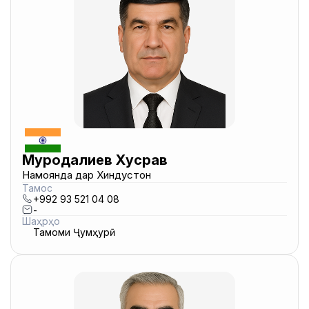
Муродалиев Хусрав
Намоянда дар Хиндустон
Тамос
+992 93 521 04 08
-
Шаҳрҳо
Тамоми Ҷумҳурӣ