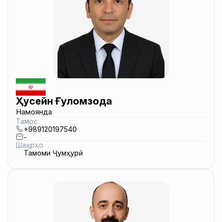
Ҳусейн Ғуломзода
Намоянда
Тамос
+989120197540
-
Шаҳрҳо
Тамоми Ҷумҳурӣ