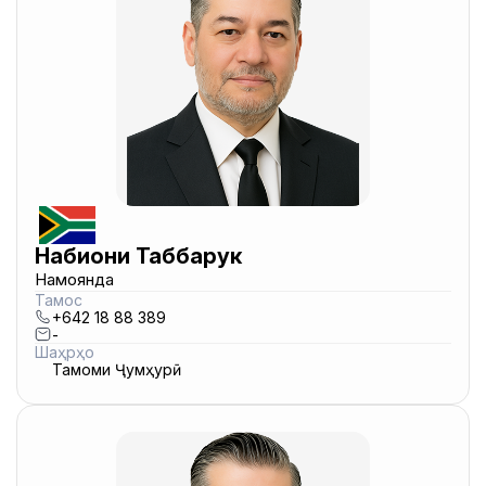
Набиҷони Таббарук
Намоянда
Тамос
+642 18 88 389
-
Шаҳрҳо
Тамоми Ҷумҳурӣ