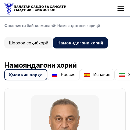
ПАЛАТАИ САВДО ВА САНОАТИ
ҶУМҲУРИИ ТОҶИКИСТОН
Фаъолияти байналмилалӣ
Намояндагони хориҷӣ
Шӯроҳои соҳибкорӣ
Намояндагони хориҷӣ
Намояндагони хориҷӣ
Россия
Испания
Э
Ҳамаи кишварҳо