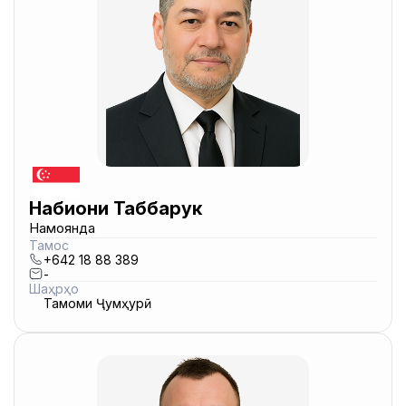
Набиҷони Таббарук
Намоянда
Тамос
+642 18 88 389
-
Шаҳрҳо
Тамоми Ҷумҳурӣ