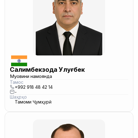
Салимбекзода Улуғбек
Муовини намоянда
Тамос
+992 918 48 42 14
-
Шаҳрҳо
Тамоми Ҷумҳурӣ