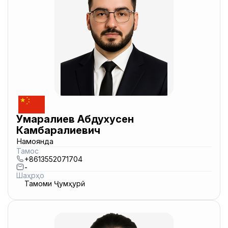
Умаралиев Абдухусен
Камбаралиевич
Намоянда
Тамос
+8613552071704
-
Шаҳрҳо
Тамоми Ҷумҳурӣ