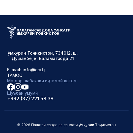
ПАЛАТАИ САВДО ВА САНОАТИ
ҶУМҲУРИИ ТОҶИКИСТОН
Ҷумҳурии Тоҷикистон, 734012, ш.
Душанбе, к. Валаматзода 21
E-mail: info@cci.tj
ТАМОС
Мо дар шабакаҳои иҷтимоӣ ҳастем
Шуъбаи умумӣ
+992 (37) 221 58 38
© 2026 Палатаи савдо ва саноати Ҷумҳурии Тоҷикистон