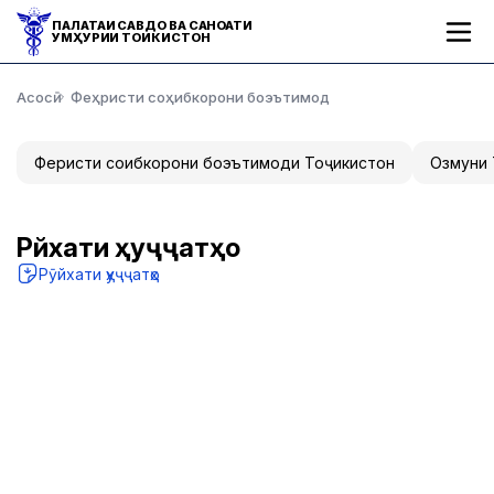
ПАЛАТАИ САВДО ВА САНОАТИ
ҶУМҲУРИИ ТОҶИКИСТОН
Асосӣ
Феҳристи соҳибкорони боэътимод
Феҳристи соҳибкорони боэътимоди Тоҷикистон
Озмуни
Рӯйхати ҳуҷҷатҳо
Рӯйхати ҳуҷҷатҳо